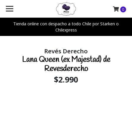
0
Tienda online con despacho a todo Chile por Starken o
Chilexpress
Revés Derecho
Lana Queen (ex Majestad) de
Revesderecho
$2.990