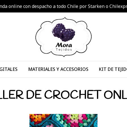
nda online con despacho a todo Chile por Starken o Chilexp
GITALES
MATERIALES Y ACCESORIOS
KIT DE TEJI
LLER DE CROCHET ONL