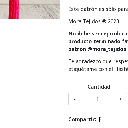
Este patrón es sólo par
Mora Tejidos ® 2023.
No debe ser reproducido
producto terminado fa
patrón @mora_tejidos
Te agradezco que respet
etiquétame con el Hash
Cantidad
-
+
Compartir: