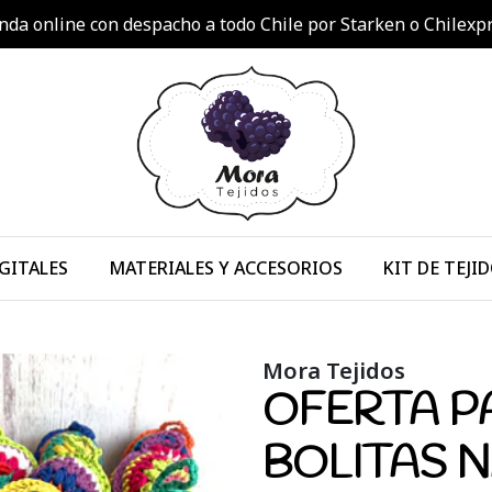
nda online con despacho a todo Chile por Starken o Chilexp
GITALES
MATERIALES Y ACCESORIOS
KIT DE TEJI
Mora Tejidos
OFERTA P
BOLITAS N